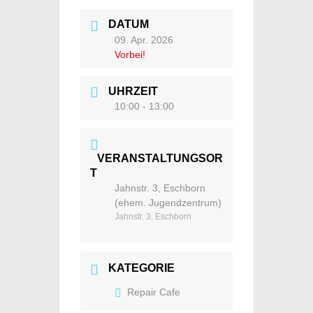
DATUM
09. Apr. 2026
Vorbei!
UHRZEIT
10:00 - 13:00
VERANSTALTUNGSOR
T
Jahnstr. 3, Eschborn
(ehem. Jugendzentrum)
Jahnstr. 3, Eschborn
KATEGORIE
Repair Cafe