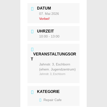
DATUM
07. Mai 2026
Vorbei!
UHRZEIT
10:00 - 13:00
VERANSTALTUNGSOR
T
Jahnstr. 3, Eschborn
(ehem. Jugendzentrum)
Jahnstr. 3, Eschborn
KATEGORIE
Repair Cafe