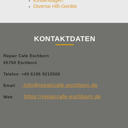
Kinderwagen
Diverse Hifi-Geräte
KONTAKTDATEN
Repair Cafe Eschborn
65760 Eschborn
Telefon:
+49 6196 9215500
info
@repaircafe-eschborn.de
Email:
https://repaircafe-eschborn.de
Web: