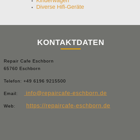
Kinderwagen
Diverse Hifi-Geräte
KONTAKTDATEN
Repair Cafe Eschborn
65760 Eschborn
Telefon:
+49 6196 9215500
info
@repaircafe-eschborn.de
Email:
https://repaircafe-eschborn.de
Web: