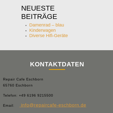
NEUESTE
BEITRÄGE
Damenrad – blau
Kinderwagen
Diverse Hifi-Geräte
KONTAKTDATEN
Repair Cafe Eschborn
65760 Eschborn
Telefon:
+49 6196 9215500
info
@repaircafe-eschborn.de
Email: