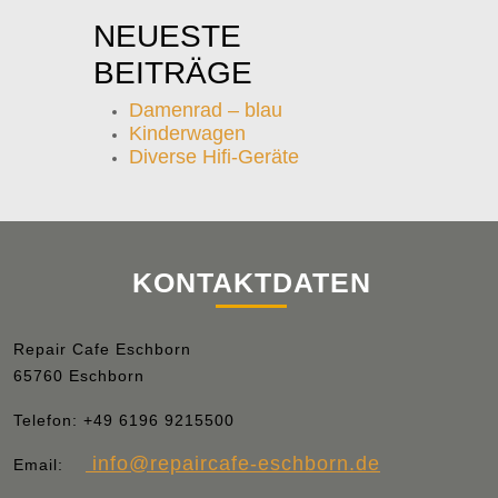
NEUESTE
BEITRÄGE
Damenrad – blau
Kinderwagen
Diverse Hifi-Geräte
KONTAKTDATEN
Repair Cafe Eschborn
65760 Eschborn
Telefon:
+49 6196 9215500
info
@repaircafe-eschborn.de
Email: