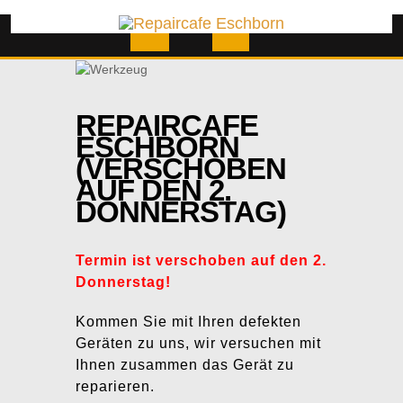
Skip
to
content
Open
Button
REPAIRCAFE
ESCHBORN
(VERSCHOBEN
AUF DEN 2.
DONNERSTAG)
Termin ist verschoben auf den 2.
Donnerstag!
Kommen Sie mit Ihren defekten
Geräten zu uns, wir versuchen mit
Ihnen zusammen das Gerät zu
reparieren.