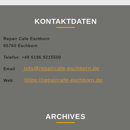
KONTAKTDATEN
Repair Cafe Eschborn
65760 Eschborn
Telefon:
+49 6196 9215500
info
@repaircafe-eschborn.de
Email:
https://repaircafe-eschborn.de
Web:
ARCHIVES